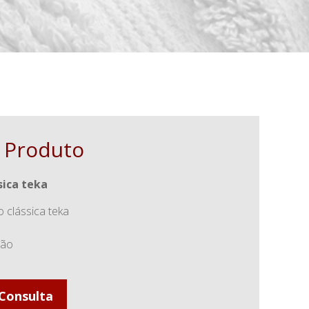
 Produto
sica teka
 clássica teka
dão
 Consulta