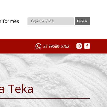
niformes
21 99680-6762
a Teka