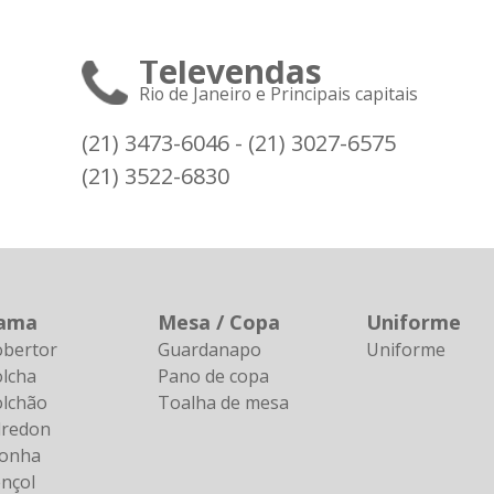
Televendas
Rio de Janeiro e Principais capitais
(21) 3473-6046 - (21) 3027-6575
(21) 3522-6830
ama
Mesa / Copa
Uniforme
obertor
Guardanapo
Uniforme
lcha
Pano de copa
olchão
Toalha de mesa
dredon
ronha
nçol