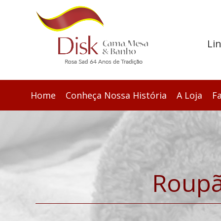
Li
Home
Conheça Nossa História
A Loja
F
Roupã