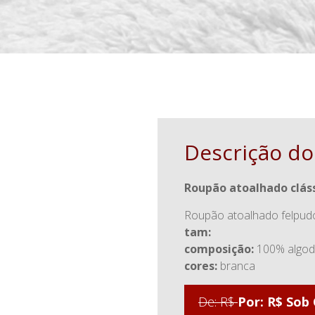
Descrição do
roupão atoalhado clás
roupão atoalhado felpudo
tam:
composição:
100% algo
cores:
branca
De: R$
Por: R$ Sob