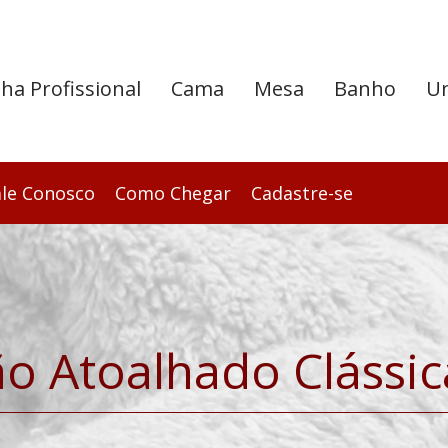
nha Profissional
Cama
Mesa
Banho
U
ale Conosco
Como Chegar
Cadastre-se
o Atoalhado Clássic