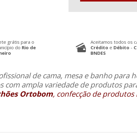
ete grátis para o
Aceitamos todos os c
nicípio do
Rio de
Crédito
e
Débito
-
C
neiro
BNDES
fissional de cama, mesa e banho para hot
s com ampla variedade de produtos para
chões Ortobom
, confecção de produtos 