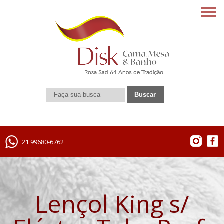
21 99680-6762
Lençol King s/